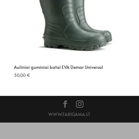
Auliniai guminiai batai EVA Demar Universal
30,00
€
WWW.FARIGAMA.LT