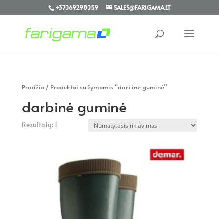
+37069298059
SALES@FARIGAMA.LT
Pradžia
/ Produktai su žymomis “darbinė guminė”
darbinė guminė
Rezultatų: 1