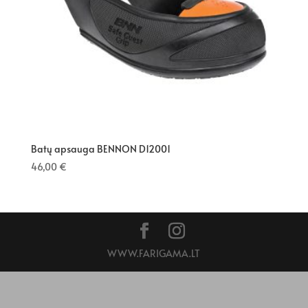
Batų apsauga BENNON D12001
46,00
€
WWW.FARIGAMA.LT