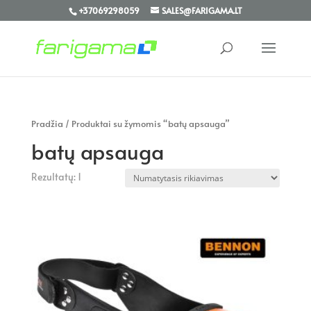
+37069298059
SALES@FARIGAMA.LT
Pradžia
/ Produktai su žymomis “batų apsauga”
batų apsauga
Rezultatų: 1