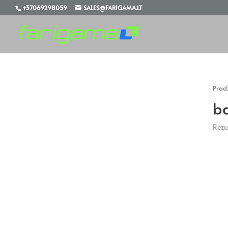
+37069298059
SALES@FARIGAMA.LT
Prad
ba
Rezul