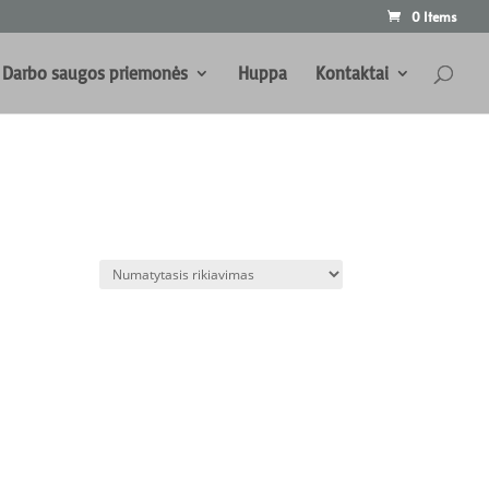
0 Items
Darbo saugos priemonės
Huppa
Kontaktai