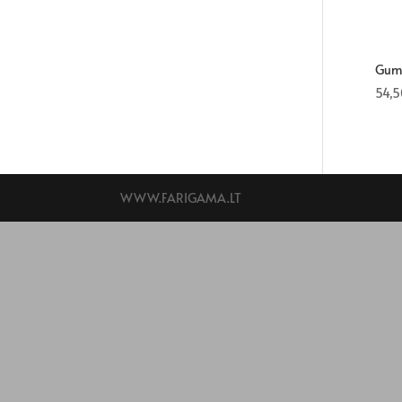
Gumi
54,
WWW.FARIGAMA.LT