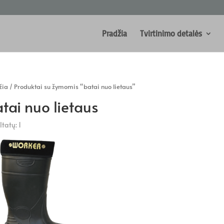
Pradžia
Tvirtinimo detalės
žia
/ Produktai su žymomis “batai nuo lietaus”
tai nuo lietaus
tatų: 1