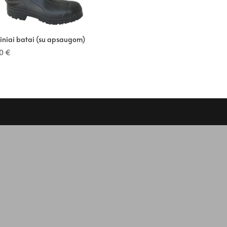
niai batai (su apsaugom)
50
€