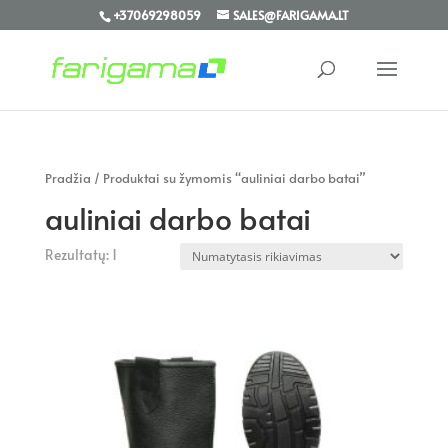
+37069298059
SALES@FARIGAMA.LT
Pradžia
/ Produktai su žymomis “auliniai darbo batai”
auliniai darbo batai
Rezultatų: 1