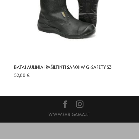
BATAI AULINIAI PAŠILTINTI SA4011W G-SAFETY S3
52,80
€
WWW.FARIGAMA.LT