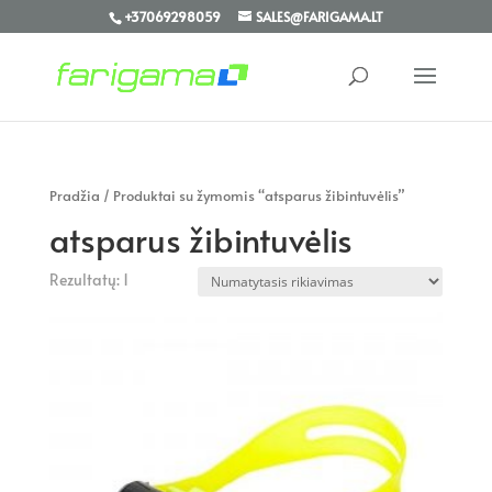
+37069298059
SALES@FARIGAMA.LT
Pradžia
/ Produktai su žymomis “atsparus žibintuvėlis”
atsparus žibintuvėlis
Rezultatų: 1