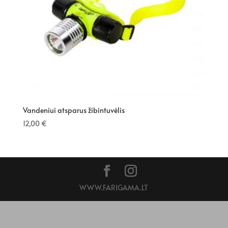
Vandeniui atsparus žibintuvėlis
12,00
€
WWW.FARIGAMA.LT