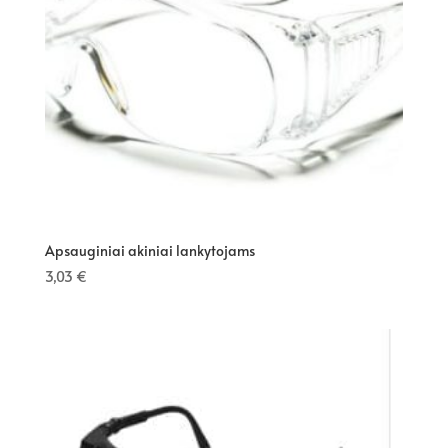
Apsauginiai akiniai lankytojams
3,03
€