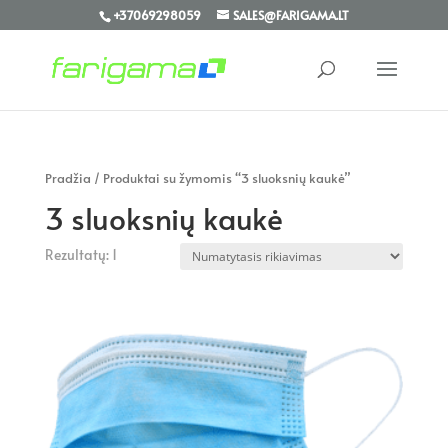
+37069298059
SALES@FARIGAMA.LT
Pradžia
/ Produktai su žymomis “3 sluoksnių kaukė”
3 sluoksnių kaukė
Rezultatų: 1