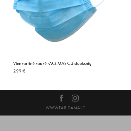
Vienkartinė kaukė FACE MASK, 3 sluoksnių
2,99
€
WWW.FARIGAMA.LT