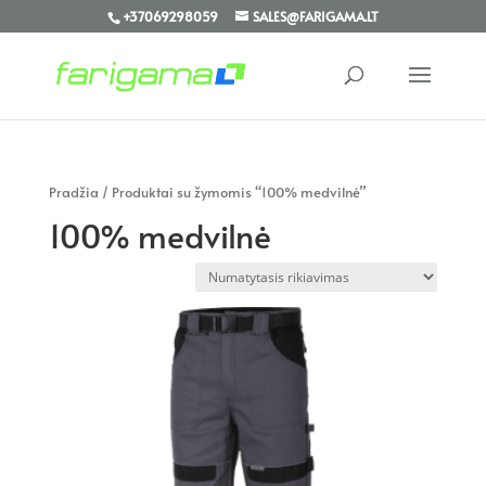
+37069298059
SALES@FARIGAMA.LT
Pradžia
/ Produktai su žymomis “100% medvilnė”
100% medvilnė