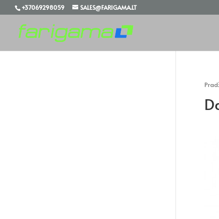
+37069298059
SALES@FARIGAMA.LT
Prad
Da