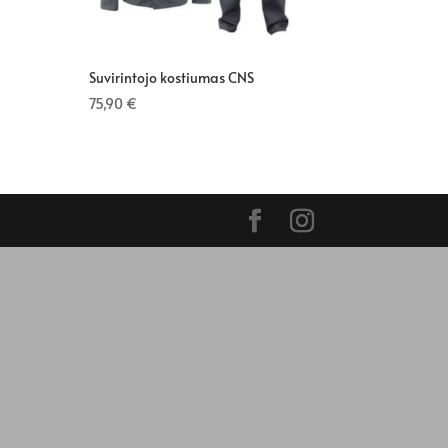
Suvirintojo kostiumas CNS
75,90
€