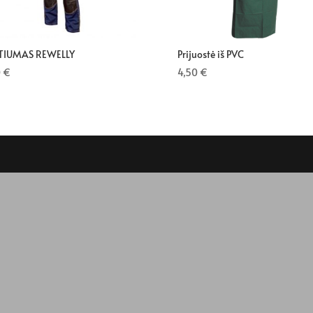
TIUMAS REWELLY
Prijuostė iš PVC
0
€
4,50
€