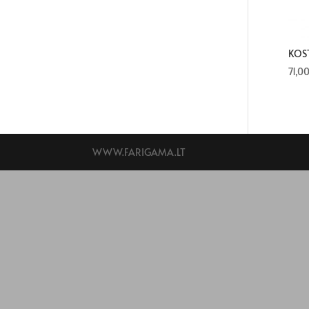
KOS
71,0
WWW.FARIGAMA.LT