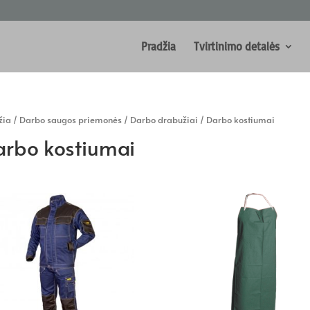
Pradžia
Tvirtinimo detalės
žia
/
Darbo saugos priemonės
/
Darbo drabužiai
/ Darbo kostiumai
rbo kostiumai