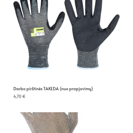
Darbo pirštinės TAKEDA (nuo prapjovimų)
4,70
€