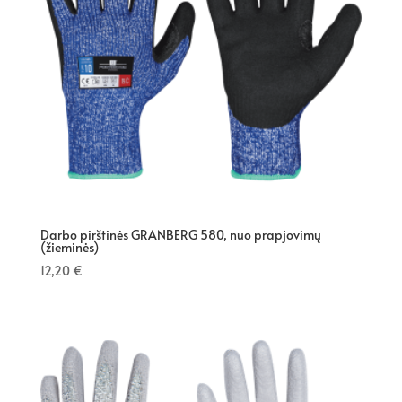
Darbo pirštinės GRANBERG 580, nuo prapjovimų
(žieminės)
12,20
€