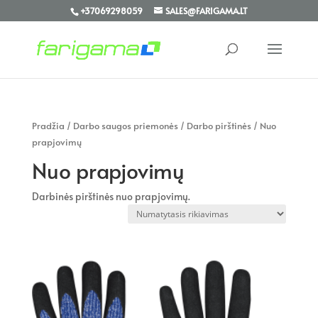
+37069298059
SALES@FARIGAMA.LT
Pradžia
/
Darbo saugos priemonės
/
Darbo pirštinės
/ Nuo
prapjovimų
Nuo prapjovimų
Darbinės pirštinės nuo prapjovimų.