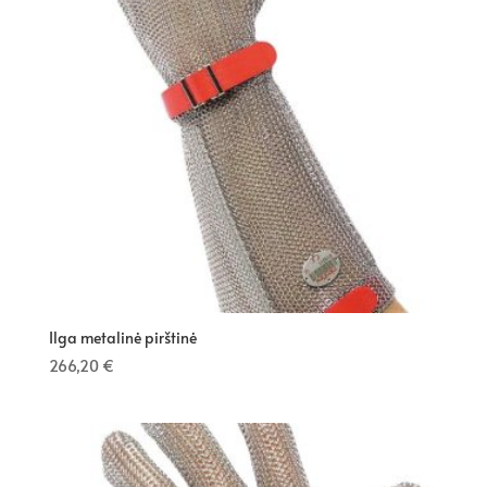
Ilga metalinė pirštinė
266,20
€