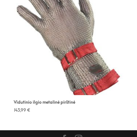
Vidutinio ilgio metalinė pirštinė
143,99
€