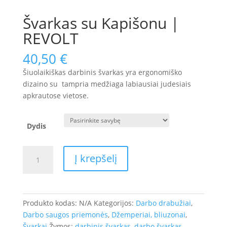
Švarkas su Kapišonu |
REVOLT
40,50
€
Šiuolaikiškas darbinis švarkas yra ergonomiško
dizaino su tampria medžiaga labiausiai judesiais
apkrautose vietose.
Dydis
produkto
Į krepšelį
kiekis:
Švarkas
su
Kapišonu
Produkto kodas:
N/A
Kategorijos:
Darbo drabužiai
,
|
Darbo saugos priemonės
,
Džemperiai, bliuzonai
,
REVOLT
Švarkai
Žymos:
darbinis švarkas
,
darbo švarkas
,