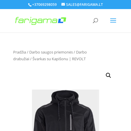
+37069298059
SALES@FARIGAMA.LT
Pradžia
/
Darbo saugos priemonės
/
Darbo
drabužiai
/ Švarkas su Kapišonu | REVOLT