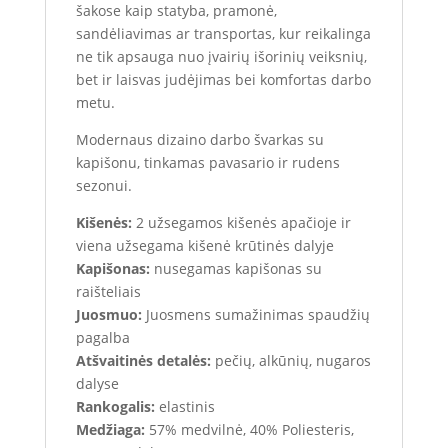
šakose kaip statyba, pramonė,
sandėliavimas ar transportas, kur reikalinga
ne tik apsauga nuo įvairių išorinių veiksnių,
bet ir laisvas judėjimas bei komfortas darbo
metu.
Modernaus dizaino darbo švarkas su
kapišonu, tinkamas pavasario ir rudens
sezonui.
Kišenės:
2 užsegamos kišenės apačioje ir
viena užsegama kišenė krūtinės dalyje
Kapišonas:
nusegamas kapišonas su
raišteliais
Juosmuo:
Juosmens sumažinimas spaudžių
pagalba
Atšvaitinės detalės:
pečių, alkūnių, nugaros
dalyse
Rankogalis:
elastinis
Medžiaga:
57% medvilnė, 40% Poliesteris,