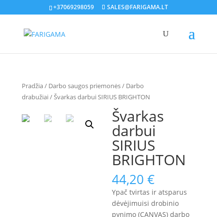
+37069298059
SALES@FARIGAMA.LT
Pradžia
/
Darbo saugos priemonės
/
Darbo
drabužiai
/ Švarkas darbui SIRIUS BRIGHTON
Švarkas
darbui
SIRIUS
BRIGHTON
44,20
€
Ypač tvirtas ir atsparus
dėvėjimuisi drobinio
pynimo (CANVAS) darbo