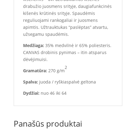
drabužio juosmens srityje, daugiafunkcinės
kišenės krūtinės srityje. Spaudėmis
reguliuojami rankogaliai ir juosmens
apimtis. Užtrauktukas “paslėptas” atvartu,
užsegamu spaudėmis.
Medžiaga:
35% medvilnė ir 65% poliesteris.
CANVAS drobinis pynimas – itin atsparus
dėvėjimuisi.
2
Gramatūra:
270 g/m
Spalva:
juoda / ryškiaspalvė geltona
Dydžiai:
nuo 46 iki 64
Panašūs produktai