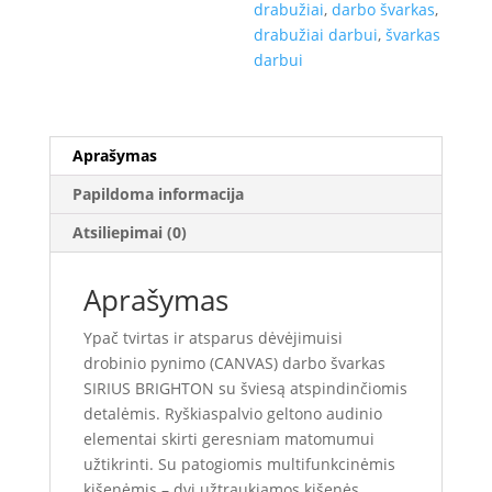
drabužiai
,
darbo švarkas
,
drabužiai darbui
,
švarkas
darbui
Aprašymas
Papildoma informacija
Atsiliepimai (0)
Aprašymas
Ypač tvirtas ir atsparus dėvėjimuisi
drobinio pynimo (CANVAS) darbo švarkas
SIRIUS BRIGHTON su šviesą atspindinčiomis
detalėmis. Ryškiaspalvio geltono audinio
elementai skirti geresniam matomumui
užtikrinti. Su patogiomis multifunkcinėmis
kišenėmis – dvi užtraukiamos kišenės