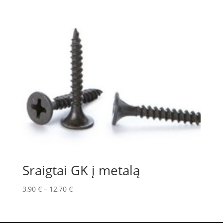
Sraigtai GK į metalą
3,90
€
–
12,70
€