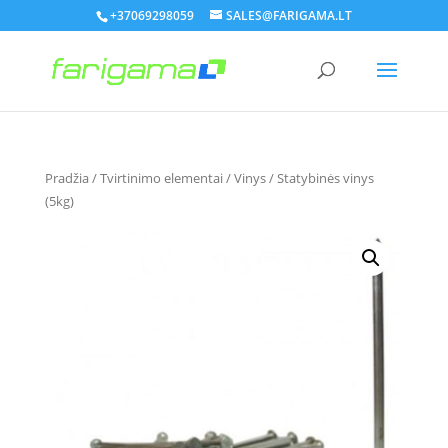
+37069298059
SALES@FARIGAMA.LT
Pradžia
/
Tvirtinimo elementai
/
Vinys
/ Statybinės vinys
(5kg)