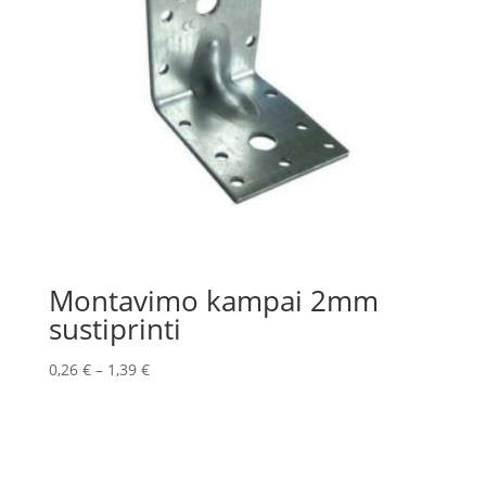
Montavimo kampai 2mm
sustiprinti
0,26
€
–
1,39
€