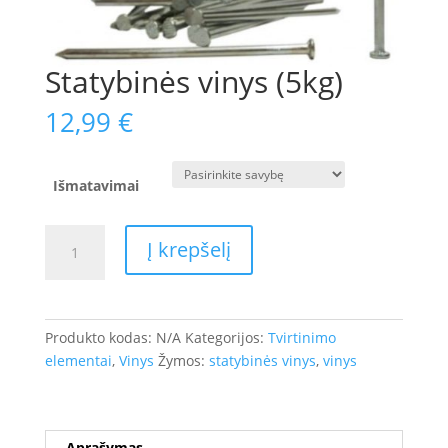
Statybinės vinys (5kg)
12,99
€
Išmatavimai
produkto
Į krepšelį
kiekis:
Statybinės
vinys
(5kg)
Produkto kodas:
N/A
Kategorijos:
Tvirtinimo
elementai
,
Vinys
Žymos:
statybinės vinys
,
vinys
Aprašymas