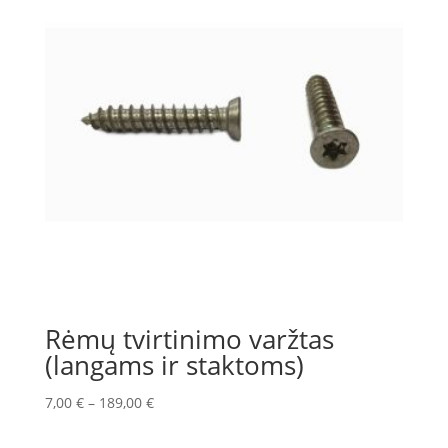
Rėmų tvirtinimo varžtas
(langams ir staktoms)
7,00
€
–
189,00
€