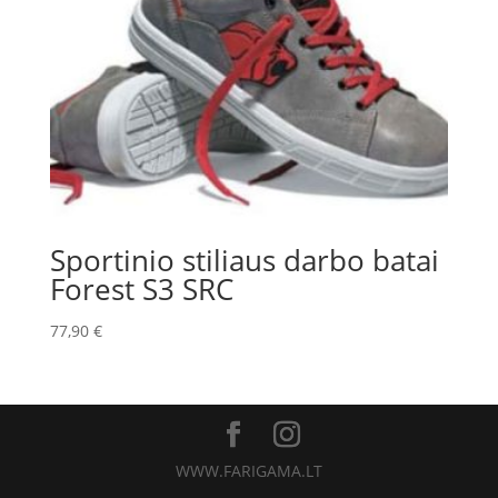
Sportinio stiliaus darbo batai
Forest S3 SRC
77,90
€
WWW.FARIGAMA.LT