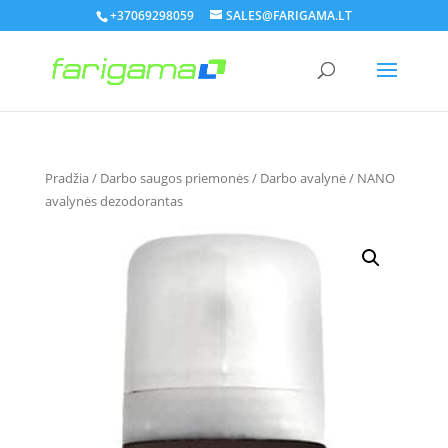
+37069298059
SALES@FARIGAMA.LT
Pradžia
/
Darbo saugos priemonės
/
Darbo avalynė
/ NANO
avalynės dezodorantas