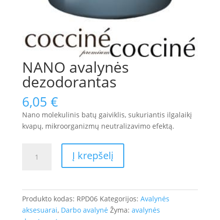
NANO avalynės
dezodorantas
6,05
€
Nano molekulinis batų gaiviklis, sukuriantis ilgalaikį
kvapų, mikroorganizmų neutralizavimo efektą.
produkto
Į krepšelį
kiekis:
NANO
avalynės
dezodorantas
Produkto kodas:
RPD06
Kategorijos:
Avalynės
aksesuarai
,
Darbo avalynė
Žyma:
avalynės