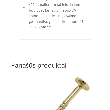
rūšies nailono, o tai leidžia jam
būti ypač lanksčiu, nebijo UV
spindulių, nedegus (savaime
gesinantis), galima dirbti nuo -45
°C iki +240 °C.
Panašūs produktai