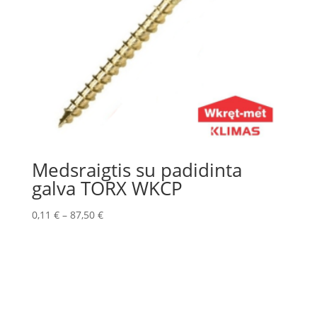
Medsraigtis su padidinta
galva TORX WKCP
0,11
€
–
87,50
€