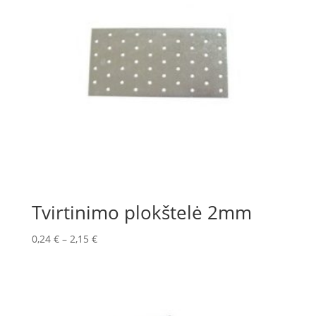
Tvirtinimo plokštelė 2mm
0,24
€
–
2,15
€