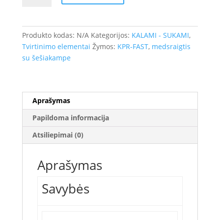
Medsraigtis
šešiakampe
galva
Produkto kodas:
N/A
Kategorijos:
KALAMI - SUKAMI
,
su
Tvirtinimo elementai
Žymos:
KPR-FAST
,
medsraigtis
poveržle
su šešiakampe
+
kaištis
su
plačiu
Aprašymas
kaklu
Papildoma informacija
KPR-
FAST
Atsiliepimai (0)
K,
WKRET-
Aprašymas
MET
Savybės