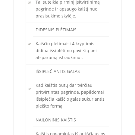
Tai suteikia pirminį įsitvirtinimą
pagrinde ir apsaugo kaištį nuo
prasisukimo skylėje.
DIDESNIS PLĖTIMAIS
Kaiščio plėtimaisi 4 kryptimis
didina išsiplėtimo paviršių bei
atsparumą ištraukimui.
IŠSIPLEČIANTIS GALAS
Kad kaištis būtų dar tvirčiau
pritvirtintas pagrinde, papildomai
išsiplečia kaiščio galas sukuriantis
pleišto formą.
NAILONINIS KAIŠTIS
Kaištis pagamintas iš aukščiausios