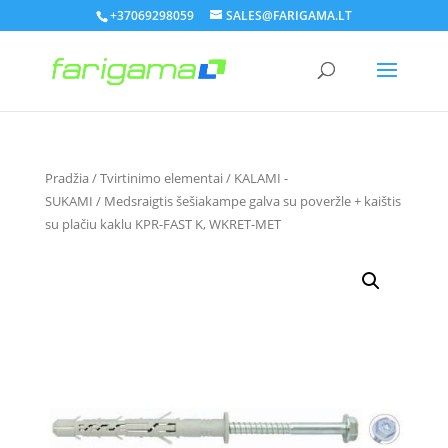
+37069298059
SALES@FARIGAMA.LT
Pradžia
/
Tvirtinimo elementai
/
KALAMI -
SUKAMI
/ Medsraigtis šešiakampe galva su poveržle + kaištis
su plačiu kaklu KPR-FAST K, WKRET-MET