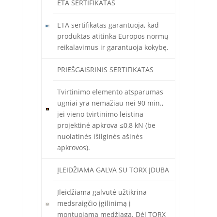
ETA SERTIFIKATAS
ETA sertifikatas garantuoja, kad
produktas atitinka Europos normų
reikalavimus ir garantuoja kokybę.
PRIEŠGAISRINIS SERTIFIKATAS
Tvirtinimo elemento atsparumas
ugniai yra nemažiau nei 90 min.,
jei vieno tvirtinimo leistina
projektinė apkrova ≤0,8 kN (be
nuolatinės išilginės ašinės
apkrovos).
ĮLEIDŽIAMA GALVA SU TORX ĮDUBA
Įleidžiama galvutė užtikrina
medsraigčio įgilinimą į
montuojamą medžiagą. Dėl TORX