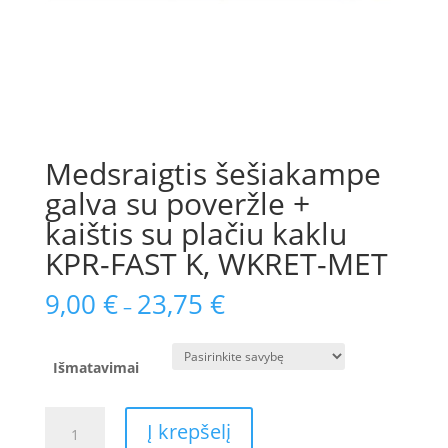
Medsraigtis šešiakampe
galva su poveržle +
kaištis su plačiu kaklu
KPR-FAST K, WKRET-MET
9,00
€
23,75
€
–
Išmatavimai
produkto
Į krepšelį
kiekis: