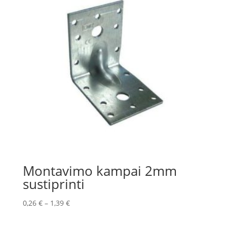
Montavimo kampai 2mm
sustiprinti
0,26
€
–
1,39
€