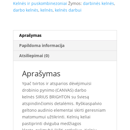
BRIGHTON
Kelnės ir puskombinezoniai
Žymos:
darbinės kelnės
,
darbo kelnės
,
kelnės
,
kelnės darbui
Aprašymas
Papildoma informacija
Atsiliepimai (0)
Aprašymas
Ypač tvirtos ir atsparios dėvėjimuisi
drobinio pynimo (CANVAS) darbo
kelnės SIRIUS BRIGHTON su šviesą
atspindinčiomis detalėmis. Ryškiaspalvio
geltono audinio elementai skirti geresniam
matomumui užtikrinti. Kelnių keliai
pastiprinti dviguba medžiagos