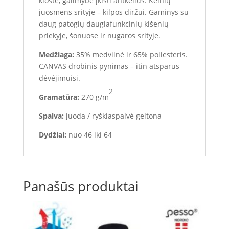
kloste, galimybė įkišti antkelius. Kelnių
juosmens srityje – kilpos diržui. Gaminys su
daug patogių daugiafunkcinių kišenių
priekyje, šonuose ir nugaros srityje.
Medžiaga:
35% medvilnė ir 65% poliesteris.
CANVAS drobinis pynimas – itin atsparus
dėvėjimuisi.
2
Gramatūra:
270 g/m
Spalva:
juoda / ryškiaspalvė geltona
Dydžiai:
nuo 46 iki 64
Panašūs produktai