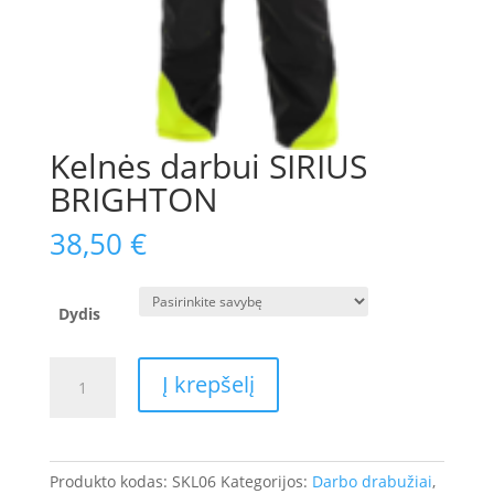
Kelnės darbui SIRIUS
BRIGHTON
38,50
€
Dydis
produkto
Į krepšelį
kiekis:
Kelnės
darbui
SIRIUS
Produkto kodas:
SKL06
Kategorijos:
Darbo drabužiai
,