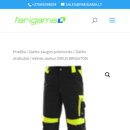
+37069298059
SALES@FARIGAMA.LT
Pradžia
/
Darbo saugos priemonės
/
Darbo
drabužiai
/ Kelnės darbui SIRIUS BRIGHTON